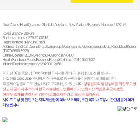
New Zeland HeadQuarters - Glenfield, Auckland, New Zealand/ Business Number 9728476
Korea Branch - B&Pure
Business License : 279-59-00318
Representative : Park Jin Cheol
Address : 1383-13, Daehak-ro, Jillyang-eup, Gyeongsan-si, Gyeongsangbuk-do, Republic of Korea
(T. 070-8688-6999)
Online License : 2019-GyeongbukGyeongsan-0488
Health Functional Foods Business Report Certificate : 2019-0564632
Internet Purchasing Agency : 20200012456
2021년 07월 중순 경 GoodStore한국지사를 통해 구매대행으로 전환 됩니다.
뉴질랜드 GoodStore 본사에서 직배송으로 항공택배를 이용하여 보내드립니다.
후불제쇼핑몰이므로 안심하시고 구매하실 수 있습니다.
경쟁업체의 영업방해를 위한 무고한
신고 시 끝까지 추적하여 한국과 뉴질랜드 법률에 의거 민형사상 책임을 추궁하겠음.
현재 두 업체를 변호사 선임하여 고발조치 하였고, 보상금 합의중임.
사이트 구성 및 컨텐츠는 지적재산권에 의해 보호되며, 무단 복제나 도용시 관련법률에 의거
처벌됩니다.