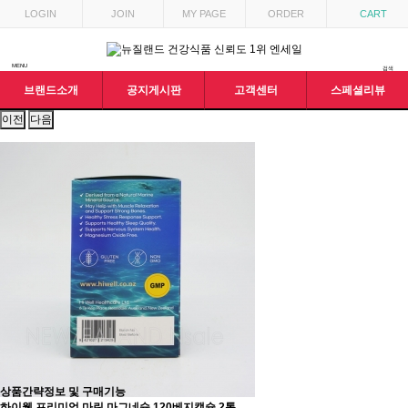
LOGIN
JOIN
MY PAGE
ORDER
CART
MENU
검색
브랜드소개
공지게시판
고객센터
스페셜리뷰
이전
다음
상품간략정보 및 구매기능
하이웰 프리미엄 마린 마그네슘 120베지캡슐 2통