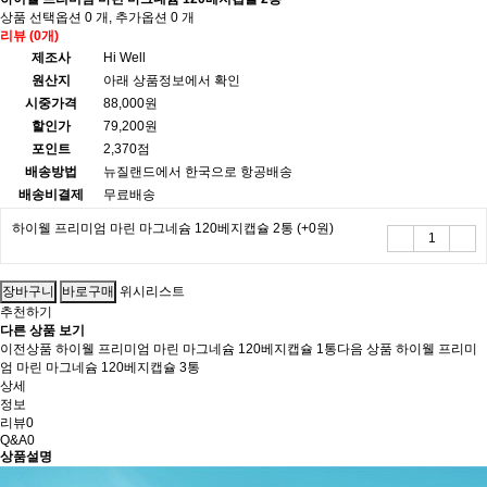
상품 선택옵션 0 개, 추가옵션 0 개
리뷰 (0개)
제조사
Hi Well
원산지
아래 상품정보에서 확인
시중가격
88,000원
할인가
79,200원
포인트
2,370점
배송방법
뉴질랜드에서 한국으로 항공배송
배송비결제
무료배송
하이웰 프리미엄 마린 마그네슘 120베지캡슐 2통
(+0원)
위시리스트
추천하기
다른 상품 보기
이전상품
하이웰 프리미엄 마린 마그네슘 120베지캡슐 1통
다음 상품
하이웰 프리미
엄 마린 마그네슘 120베지캡슐 3통
상세
정보
리뷰
0
Q&A
0
상품설명