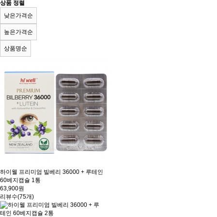
상품 정렬
낮은가격순
높은가격순
상품명순
하이웰 프리미엄 빌베리 36000 + 루테인
60베지캡슐 1통
63,900원
리뷰수(75개)