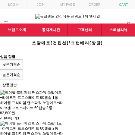
LOGIN
JOIN
MY PAGE
ORDER
CART
MENU
검색
브랜드소개
공지게시판
고객센터
스페셜리뷰
쏘팔메토(전립선)/크랜베리(방광)
상품 정렬
낮은가격순
높은가격순
상품명순
하이웰 프리미엄 맨스파워 쏘팔메토+라
이코펜 프로스테이트 60캡슐 1통
82,800원
리뷰수(1개)
하이웰 프리미엄 맨스파워 쏘팔메토+라