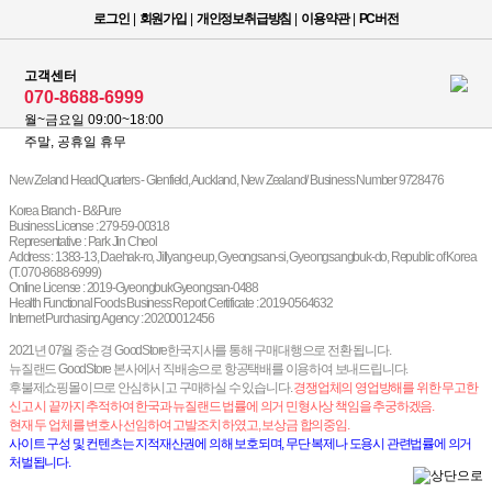
로그인
|
회원가입
|
개인정보취급방침
|
이용약관
|
PC버전
고객센터
070-8688-6999
월~금요일 09:00~18:00
주말, 공휴일 휴무
New Zeland HeadQuarters - Glenfield, Auckland, New Zealand/ Business Number 9728476
Korea Branch - B&Pure
Business License : 279-59-00318
Representative : Park Jin Cheol
Address : 1383-13, Daehak-ro, Jillyang-eup, Gyeongsan-si, Gyeongsangbuk-do, Republic of Korea
(T. 070-8688-6999)
Online License : 2019-GyeongbukGyeongsan-0488
Health Functional Foods Business Report Certificate : 2019-0564632
Internet Purchasing Agency : 20200012456
2021년 07월 중순 경 GoodStore한국지사를 통해 구매대행으로 전환 됩니다.
뉴질랜드 GoodStore 본사에서 직배송으로 항공택배를 이용하여 보내드립니다.
후불제쇼핑몰이므로 안심하시고 구매하실 수 있습니다.
경쟁업체의 영업방해를 위한 무고한
신고 시 끝까지 추적하여 한국과 뉴질랜드 법률에 의거 민형사상 책임을 추궁하겠음.
현재 두 업체를 변호사 선임하여 고발조치 하였고, 보상금 합의중임.
사이트 구성 및 컨텐츠는 지적재산권에 의해 보호되며, 무단 복제나 도용시 관련법률에 의거
처벌됩니다.