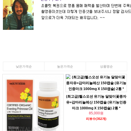
낮은가격순
높은가격순
상품명순
(최고급)헬스오션 유기농 달맞이꽃종자
유=감마리놀레산 150캡슐 (유기농인증
마크 1000mg X 150캡슐) 2통 *
85,000원
리뷰수(352개)