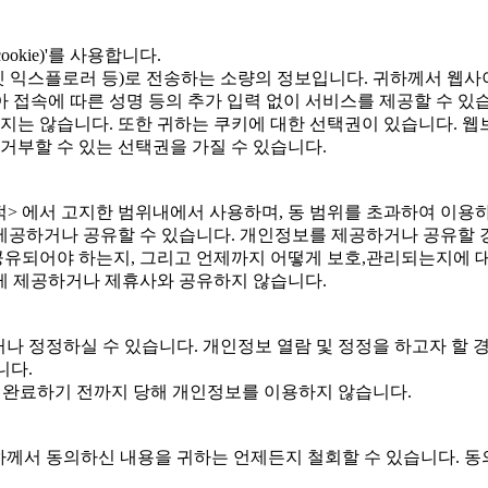
kie)'를 사용합니다.
 익스플로러 등)로 전송하는 소량의 정보입니다. 귀하께서 웹사
 접속에 따른 성명 등의 추가 입력 없이 서비스를 제공할 수 있
는 않습니다. 또한 귀하는 쿠키에 대한 선택권이 있습니다. 웹
거부할 수 있는 선택권을 가질 수 있습니다.
> 에서 고지한 범위내에서 사용하며, 동 범위를 초과하여 이용하
제공하거나 공유할 수 있습니다. 개인정보를 제공하거나 공유할 
유되어야 하는지, 그리고 언제까지 어떻게 보호,관리되는지에 대
게 제공하거나 제휴사와 공유하지 않습니다.
거나 정정하실 수 있습니다. 개인정보 열람 및 정정을 하고자 할
니다.
정을 완료하기 전까지 당해 개인정보를 이용하지 않습니다.
 귀하께서 동의하신 내용을 귀하는 언제든지 철회할 수 있습니다. 