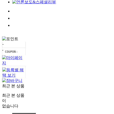
-
-
최근 본 상품
최근 본 상품
이
없습니다