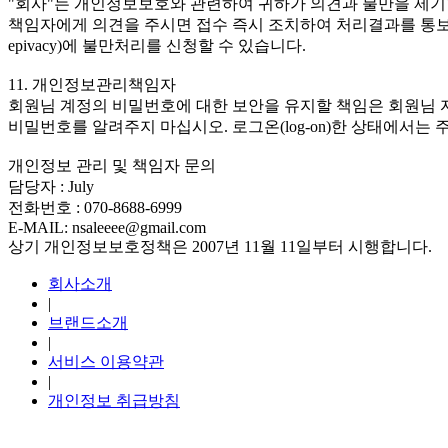
"회사"는 개인정보보호와 관련하여 귀하가 의견과 불만을 제기할
책임자에게 의견을 주시면 접수 즉시 조치하여 처리결과를 통
epivacy)에 불만처리를 신청할 수 있습니다.
11. 개인정보관리책임자
회원님 계정의 비밀번호에 대한 보안을 유지할 책임은 회원님 
비밀번호를 알려주지 마십시오. 로그온(log-on)한 상태에서
개인정보 관리 및 책임자 문의
담당자 : July
전화번호 : 070-8688-6999
E-MAIL: nsaleeee@gmail.com​
상기 개인정보보호정책은 2007년 11월 11일부터 시행합니다.
회사소개
|
브랜드소개
|
서비스 이용약관
|
개인정보 취급방침