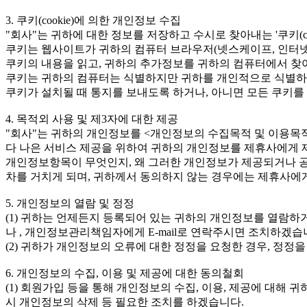
3. 쿠키(cookie)에 의한 개인정보 수집
"회사"는 귀하에 대한 정보를 저장하고 수시로 찾아내는 '쿠키(coo
쿠키는 웹사이트가 귀하의 컴퓨터 브라우저(넷스케이프, 인터넷
쿠키의 내용을 읽고, 귀하의 추가정보를 귀하의 컴퓨터에서 찾아
쿠키는 귀하의 컴퓨터는 식별하지만 귀하를 개인적으로 식별하지
쿠키가 설치될 때 통지를 보내도록 하거나, 아니면 모든 쿠키를 
4. 목적외 사용 및 제3자에 대한 제공
"회사"는 귀하의 개인정보를 <개인정보의 수집목적 및 이용목적
다 나은 서비스 제공을 위하여 귀하의 개인정보를 제휴사에게 
개인정보항목이 무엇인지, 왜 그러한 개인정보가 제공되거나 공
차를 거치게 되며, 귀하께서 동의하지 않는 경우에는 제휴사에
5. 개인정보의 열람 및 정정
(1) 귀하는 언제든지 등록되어 있는 귀하의 개인정보를 열람하
나 , 개인정보관리책임자에게 E-mail로 연락주시면 조치하겠습
(2) 귀하가 개인정보의 오류에 대한 정정을 요청한 경우, 정
6. 개인정보의 수집, 이용 및 제공에 대한 동의철회
(1) 회원가입 등을 통해 개인정보의 수집, 이용, 제공에 대해
시 개인정보의 삭제 등 필요한 조치를 하겠습니다.