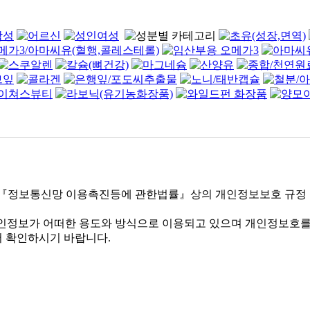
시하며, 『정보통신망 이용촉진등에 관한법률』상의 개인정보보호 규
인정보가 어떠한 용도와 방식으로 이용되고 있으며 개인정보호를 
 확인하시기 바랍니다.