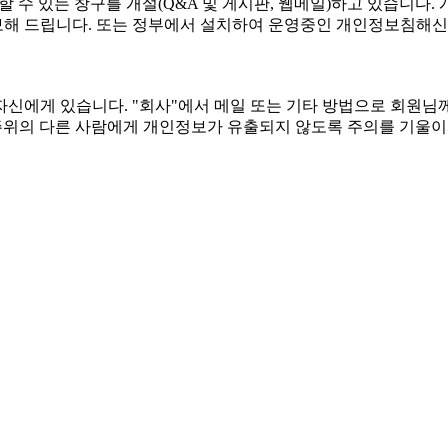
 수 있는 창구를 개설(Q&A 및 게시판, 웹메일)하고 있습니다.
보해 드립니다. 또는 정부에서 설치하여 운영중인 개인정보침해신
자신에게 있습니다. "회사"에서 메일 또는 기타 방법으로 회원
는 주위의 다른 사람에게 개인정보가 유출되지 않도록 주의를 기울