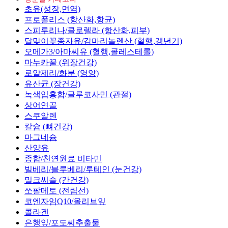
초유(성장,면역)
프로폴리스 (항산화,항균)
스피루리나/클로렐라 (항산화,피부)
달맞이꽃종자유/감마리놀렌산 (혈행,갱년기)
오메가3/아마씨유 (혈행,콜레스테롤)
마누카꿀 (위장건강)
로얄제리/화분 (영양)
유산균 (장건강)
녹색입홍합/글루코사민 (관절)
상어연골
스쿠알렌
칼슘 (뼈건강)
마그네슘
산양유
종합/천연원료 비타민
빌베리/블루베리/루테인 (눈건강)
밀크씨슬 (간건강)
쏘팔메토 (전립선)
코엔자임Q10/올리브잎
콜라겐
은행잎/포도씨추출물