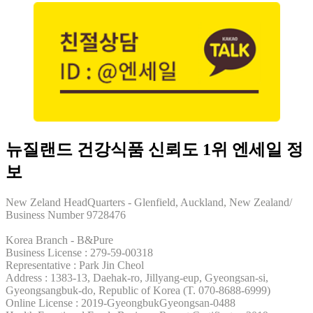
뉴질랜드 건강식품 신뢰도 1위 엔세일 정
보
New Zeland HeadQuarters - Glenfield, Auckland, New Zealand/
Business Number 9728476
Korea Branch - B&Pure
Business License : 279-59-00318
Representative : Park Jin Cheol
Address : 1383-13, Daehak-ro, Jillyang-eup, Gyeongsan-si,
Gyeongsangbuk-do, Republic of Korea (T. 070-8688-6999)
Online License : 2019-GyeongbukGyeongsan-0488