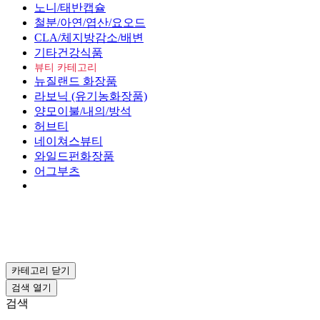
노니/태반캡슐
철분/아연/엽산/요오드
CLA/체지방감소/배변
기타건강식품
뷰티 카테고리
뉴질랜드 화장품
라보닉 (유기농화장품)
양모이불/내의/방석
허브티
네이쳐스뷰티
와일드펀화장품
어그부츠
카테고리
닫기
검색
열기
검색