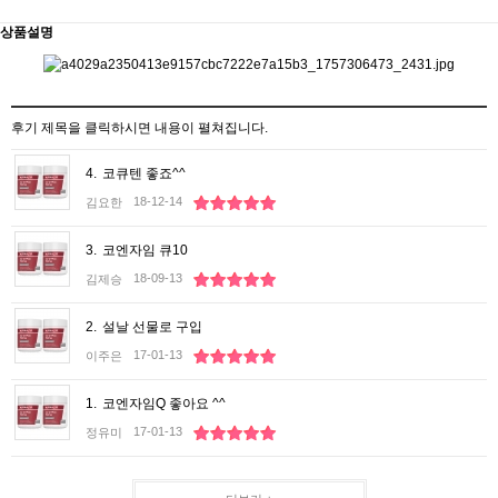
상품설명
후기 제목을 클릭하시면 내용이 펼쳐집니다.
4.
코큐텐 좋죠^^
18-12-14
김요한
3.
코엔자임 큐10
18-09-13
김제승
2.
설날 선물로 구입
17-01-13
이주은
1.
코엔자임Q 좋아요 ^^
17-01-13
정유미