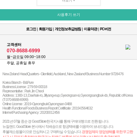
더보기 +
사용후기 쓰기
로그인
|
회원가입
|
개인정보취급방침
|
이용약관
|
PC버전
고객센터
070-8688-6999
월~금요일 09:00~18:00
주말, 공휴일 휴무
New Zeland HeadQuarters - Glenfield, Auckland, New Zealand/ Business Number 9728476
Korea Branch - B&Pure
Business License : 279-59-00318
Representative : Park Jin Cheol
Address : 1383-13, Daehak-ro, Jillyang-eup, Gyeongsan-si, Gyeongsangbuk-do, Republic of Korea
(T. 070-8688-6999)
Online License : 2019-GyeongbukGyeongsan-0488
Health Functional Foods Business Report Certificate : 2019-0564632
Internet Purchasing Agency : 20200012456
2021년 07월 중순 경 GoodStore한국지사를 통해 구매대행으로 전환 됩니다.
뉴질랜드 GoodStore 본사에서 직배송으로 항공택배를 이용하여 보내드립니다.
후불제쇼핑몰이므로 안심하시고 구매하실 수 있습니다.
경쟁업체의 영업방해를 위한 무고한
신고 시 끝까지 추적하여 한국과 뉴질랜드 법률에 의거 민형사상 책임을 추궁하겠음.