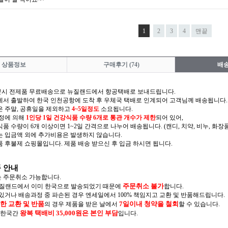
1
2
3
4
맨끝
상품정보
구매후기
(74)
배
주문시 전제품 무료배송으로 뉴질랜드에서 항공택배로 보내드립니다.
서 출발하여 한국 인천공항에 도착 후 우체국 택배로 인계되어 고객님께 배송됩니다.
 주말, 공휴일을 제외하고
4~5일정도
소요됩니다.
규정에 의해
1인당 1일 건강식품 수량 6개로 통관 개수가 제한
되어 있어,
 수량이 6개 이상이면 1~2일 간격으로 나누어 배송됩니다. (캔디, 치약, 비누, 화장
 입금액 외에 추가비용은 발생하지 않습니다.
 후불제 쇼핑몰입니다. 제품 배송 받으신 후 입금 하시면 됩니다.
품 안내
 주문취소 가능합니다.
주문취소 불가
뉴질랜드에서 이미 한국으로 발송되었기 때문에
합니다.
있거나 배송과정 중 파손된 경우 엔세일에서 100% 책임지고 교환 및 반품해드립니다.
한 교환 및 반품
7일이내 청약을 철회
의 경우 제품을 받은 날에서
할 수 있습니다.
왕복 택배비 35,000원은 본인 부담
 한국간
입니다.