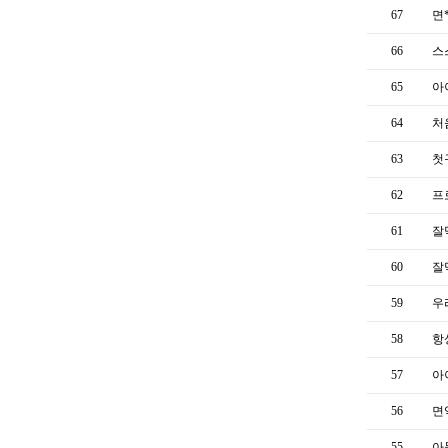
67
면
66
스
65
아
64
처
63
첫
62
프
61
잘
60
잘
59
우
58
항
57
아
56
면
55
아