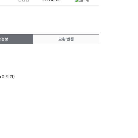
송정보
교환/반품
품류 제외)