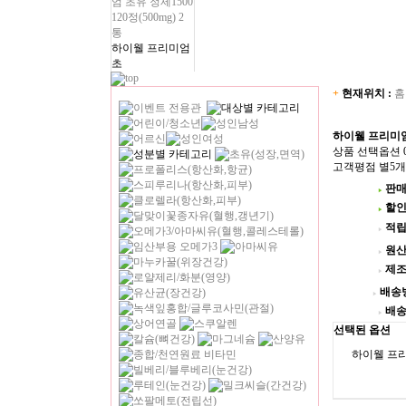
하이웰 프리미엄
초
+
현재위치 :
홈
하이웰 프리미엄 초
상품 선택옵션 0
고객평점
별5개
판매
▶
할인
▶
적립
▶
원산
▶
제조
▶
배송
▶
배송
▶
선택된 옵션
하이웰 프리미