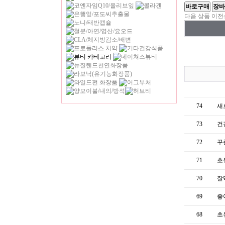
다음 상품
이전
74
새
73
건
72
꾸
71
초
70
잘
69
좋
68
초