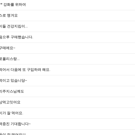
** 강화를 위하여
스로 챙겨요
이들 건강지킴이...
음으루 구매했습니다.
구매에요~
로폴리스랑...
먹어서 다음에 또 구입하려 해요.
먹이고 있습니당~
리주지스님께도
상먹고잇어요
이가 잘 먹어요.
역증진 기대합니다~
들이 잘 먹어요^^