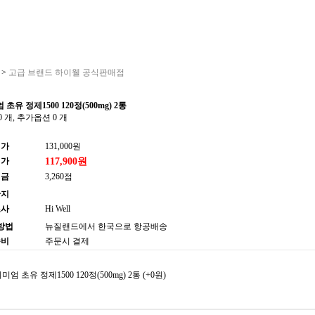
>
고급 브랜드 하이웰 공식판매점
유 정제1500 120정(500mg) 2통
 개, 추가옵션 0 개
가
131,000원
가
117,900원
금
3,260점
지
사
Hi Well
방법
뉴질랜드에서 한국으로 항공배송
비
주문시 결제
엄 초유 정제1500 120정(500mg) 2통
(+0원)